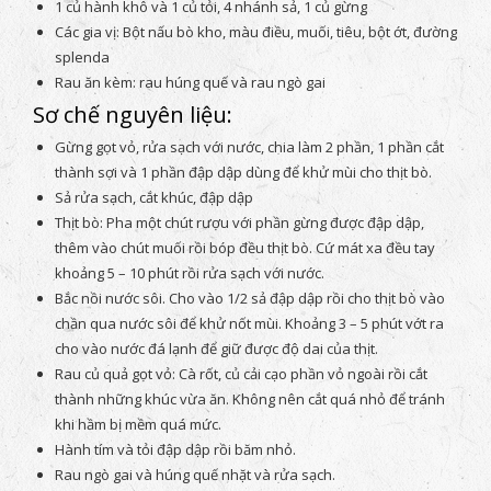
1 củ hành khô và 1 củ tỏi, 4 nhánh sả, 1 củ gừng
Các gia vị: Bột nấu bò kho, màu điều, muối, tiêu, bột ớt, đường
splenda
Rau ăn kèm: rau húng quế và rau ngò gai
Sơ chế nguyên liệu:
Gừng gọt vỏ, rửa sạch với nước, chia làm 2 phần, 1 phần cắt
thành sợi và 1 phần đập dập dùng để khử mùi cho thịt bò.
Sả rửa sạch, cắt khúc, đập dập
Thịt bò: Pha một chút rượu với phần gừng được đập dập,
thêm vào chút muối rồi bóp đều thịt bò. Cứ mát xa đều tay
khoảng 5 – 10 phút rồi rửa sạch với nước.
Bắc nồi nước sôi. Cho vào 1/2 sả đập dập rồi cho thịt bò vào
chần qua nước sôi để khử nốt mùi. Khoảng 3 – 5 phút vớt ra
cho vào nước đá lạnh để giữ được độ dai của thịt.
Rau củ quả gọt vỏ: Cà rốt, củ cải cạo phần vỏ ngoài rồi cắt
thành những khúc vừa ăn. Không nên cắt quá nhỏ để tránh
khi hầm bị mềm quá mức.
Hành tím và tỏi đập dập rồi băm nhỏ.
Rau ngò gai và húng quế nhặt và rửa sạch.