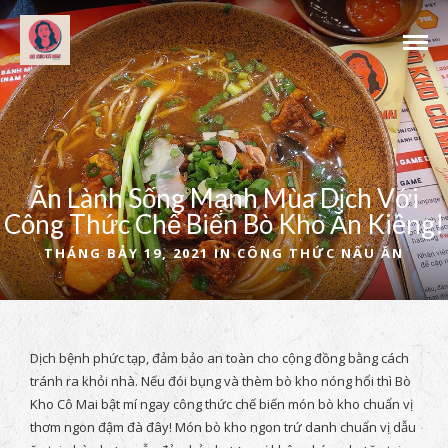
Ăn Lành Sống Mạnh Mùa Dịch Với
Công Thức Chế Biến Bò Kho Ăn Kiêng!
THÁNG BẢY 19, 2021 IN
CÔNG THỨC NẤU ĂN
Dịch bệnh phức tạp, đảm bảo an toàn cho cộng đồng bằng cách
tránh ra khỏi nhà. Nếu đói bụng và thèm bò kho nóng hổi thì Bò
Kho Cô Mai bật mí ngay công thức chế biến món bò kho chuẩn vị
thơm ngon đậm đà đây! Món bò kho ngon trứ danh chuẩn vị dẫu