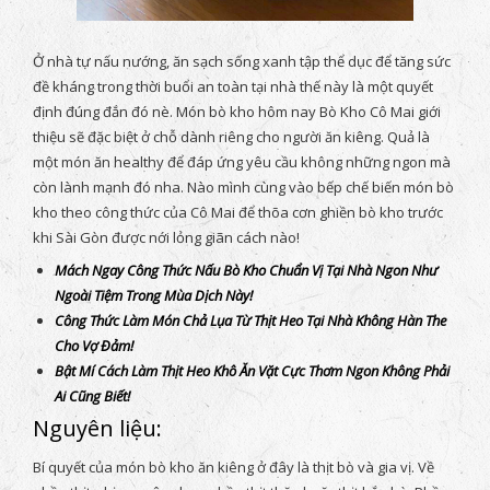
Ở nhà tự nấu nướng, ăn sạch sống xanh tập thể dục để tăng sức
đề kháng trong thời buổi an toàn tại nhà thế này là một quyết
định đúng đắn đó nè. Món bò kho hôm nay Bò Kho Cô Mai giới
thiệu sẽ đặc biệt ở chỗ dành riêng cho người ăn kiêng. Quả là
một món ăn healthy để đáp ứng yêu cầu không những ngon mà
còn lành mạnh đó nha. Nào mình cùng vào bếp chế biến món bò
kho theo công thức của Cô Mai để thõa cơn ghiền bò kho trước
khi Sài Gòn được nới lỏng giãn cách nào!
Mách Ngay Công Thức Nấu Bò Kho Chuẩn Vị Tại Nhà Ngon Như
Ngoài Tiệm Trong Mùa Dịch Này!
Công Thức Làm Món Chả Lụa Từ Thịt Heo Tại Nhà Không Hàn The
Cho Vợ Đảm!
Bật Mí Cách Làm Thịt Heo Khô Ăn Vặt Cực Thơm Ngon Không Phải
Ai Cũng Biết!
Nguyên liệu:
Bí quyết của món bò kho ăn kiêng ở đây là thịt bò và gia vị. Về