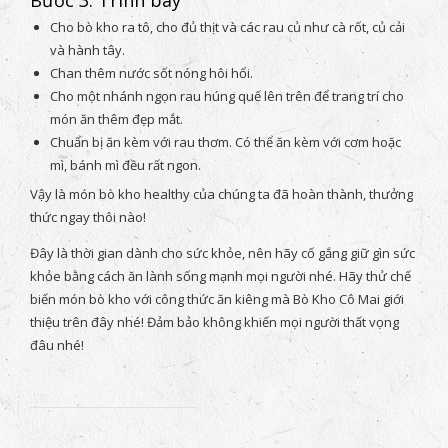
Cho bò kho ra tô, cho đủ thịt và các rau củ như cà rốt, củ cải
và hành tây.
Chan thêm nước sốt nóng hôi hổi.
Cho một nhánh ngọn rau húng quế lên trên để trang trí cho
món ăn thêm đẹp mắt.
Chuẩn bị ăn kèm với rau thơm. Có thể ăn kèm với cơm hoặc
mì, bánh mì đều rất ngon.
Vậy là món bò kho healthy của chúng ta đã hoàn thành, thưởng
thức ngay thôi nào!
Đây là thời gian dành cho sức khỏe, nên hãy cố gắng giữ gìn sức
khỏe bằng cách ăn lành sống mạnh mọi người nhé. Hãy thử chế
biến món bò kho với công thức ăn kiêng mà Bò Kho Cô Mai giới
thiệu trên đây nhé! Đảm bảo không khiến mọi người thất vọng
đâu nhé!