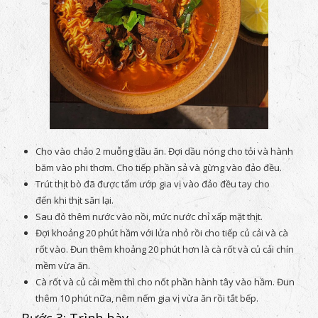
Cho vào chảo 2 muỗng dầu ăn. Đợi dầu nóng cho tỏi và hành
băm vào phi thơm. Cho tiếp phần sả và gừng vào đảo đều.
Trút thịt bò đã được tẩm ướp gia vị vào đảo đều tay cho
đến khi thịt săn lại.
Sau đó thêm nước vào nồi, mức nước chỉ xấp mặt thịt.
Đợi khoảng 20 phút hầm với lửa nhỏ rồi cho tiếp củ cải và cà
rốt vào. Đun thêm khoảng 20 phút hơn là cà rốt và củ cải chín
mềm vừa ăn.
Cà rốt và củ cải mềm thì cho nốt phần hành tây vào hầm. Đun
thêm 10 phút nữa, nêm nếm gia vị vừa ăn rồi tắt bếp.
Bước 3: Trình bày