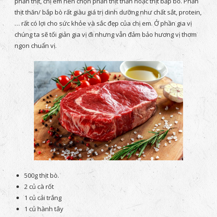
phần thịt, chị em nên chọn phần thịt thăn hoặc thịt bắp bò. Phần
thịt thăn/ bắp bò rất giàu giá trị dinh dưỡng như chất sắt, protein,
… rất có lợi cho sức khỏe và sắc đẹp của chị em. Ở phần gia vị
chúng ta sẽ tối giản gia vị đi nhưng vẫn đảm bảo hương vị thơm
ngon chuẩn vị.
500g thịt bò.
2 củ cà rốt
1 củ cải trắng
1 củ hành tây