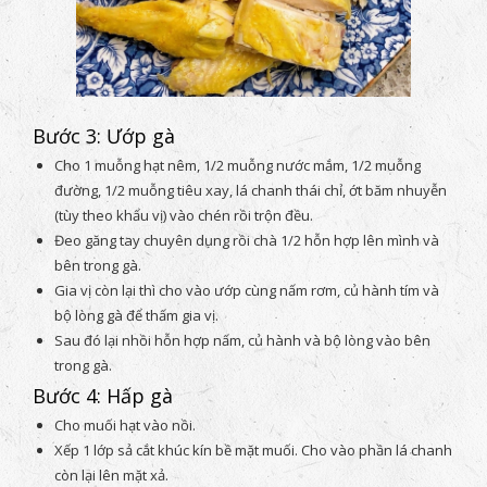
Bước 3: Ướp gà
Cho 1 muỗng hạt nêm, 1/2 muỗng nước mắm, 1/2 muỗng
đường, 1/2 muỗng tiêu xay, lá chanh thái chỉ, ớt băm nhuyễn
(tùy theo khẩu vị) vào chén rồi trộn đều.
Đeo găng tay chuyên dụng rồi chà 1/2 hỗn hợp lên mình và
bên trong gà.
Gia vị còn lại thì cho vào ướp cùng nấm rơm, củ hành tím và
bộ lòng gà để thấm gia vị.
Sau đó lại nhồi hỗn hợp nấm, củ hành và bộ lòng vào bên
trong gà.
Bước 4: Hấp gà
Cho muối hạt vào nồi.
Xếp 1 lớp sả cắt khúc kín bề mặt muối. Cho vào phần lá chanh
còn lại lên mặt xả.