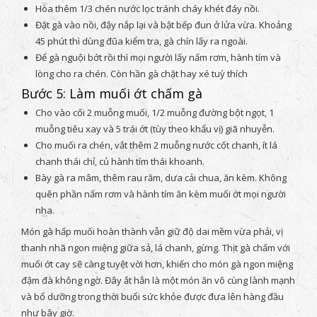
Hòa thêm 1/3 chén nước lọc tránh cháy khét đáy nồi.
Đặt gà vào nồi, đậy nắp lại và bật bếp đun ở lửa vừa. Khoảng
45 phút thì dùng đũa kiểm tra, gà chín lấy ra ngoài.
Để gà nguội bớt rồi thì mọi người lấy nấm rơm, hành tím và
lòng cho ra chén. Còn hần gà chặt hay xé tuỳ thích
Bước 5: Làm muối ớt chấm gà
Cho vào cối 2 muỗng muối, 1/2 muỗng đường bột ngọt, 1
muỗng tiêu xay và 5 trái ớt (tùy theo khẩu vị) giã nhuyễn.
Cho muối ra chén, vắt thêm 2 muỗng nước cốt chanh, ít lá
chanh thái chỉ, củ hành tím thái khoanh.
Bày gà ra mâm, thêm rau răm, dưa cải chua, ăn kèm. Không
quên phần nấm rơm và hành tím ăn kèm muối ớt mọi người
nha.
Món gà hấp muối hoàn thành vẫn giữ độ dai mềm vừa phải, vị
thanh nhã ngon miệng giữa sả, lá chanh, gừng. Thịt gà chấm với
muối ớt cay sẽ càng tuyệt vời hơn, khiến cho món gà ngon miệng
đậm đà không ngờ. Đây ắt hẳn là một món ăn vô cùng lành mạnh
và bổ dưỡng trong thời buổi sức khỏe được đưa lên hàng đầu
như bây giờ.