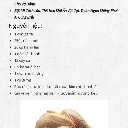
Cho Vợ Đảm!
Bật Mí Cách Làm Thịt Heo Khô Ăn Vặt Cực Thơm Ngon Không Phải
Ai Cũng Biết!
Nguyên liệu:
1 con gà ta
250g nấm rơm
20 củ hành tím
1 nắm lá chanh
15 cây sả
0.5 ký muối hạt
1 chai rượu trắng
1 củ gừng
Rau răm, dưa leo, dưa cải chua, kim chi, chanh ớt,…
Gia vị nêm nếm: hạt nêm, nước mắm, đường, tiêu