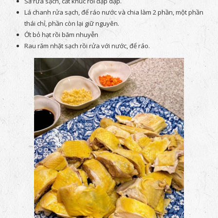
Sả rửa sạch, cắt khúc rồi đập dập.
Lá chanh rửa sạch, để ráo nước và chia làm 2 phần, một phần
thái chỉ, phần còn lại giữ nguyên.
Ớt bỏ hạt rồi băm nhuyễn
Rau răm nhặt sạch rồi rửa với nước, để ráo.