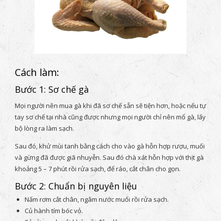
Cách làm:
Bước 1: Sơ chế gà
Mọi người nên mua gà khi đã sơ chế sẵn sẽ tiện hơn, hoặc nếu tự
tay sơ chế tại nhà cũng được nhưng mọi người chỉ nên mổ gà, lấy
bộ lòng ra làm sạch.
Sau đó, khử mùi tanh bằng cách cho vào gà hỗn hợp rượu, muối
và gừng đã được giã nhuyễn. Sau đó chà xát hỗn hợp với thịt gà
khoảng 5 – 7 phút rồi rửa sạch, để ráo, cắt chân cho gọn.
Bước 2: Chuẩn bị nguyên liệu
Nấm rơm cắt chân, ngâm nước muối rồi rửa sạch.
Củ hành tím bóc vỏ.