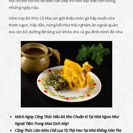
hội chị em nội trợ để biến căn bếp trở nên đặc biệt hơn trong
những ngày này.
Hôm nay Bò Kho Cô Mai xin giới thiệu món gà hấp muối vừa
thơm ngon, hấp dẫn, nóng hổi như trải nghiệm ăn ngoài quán;
mà còn bổ dưỡng để tăng sức khỏe cho cả gia đình mình đó nha.
Mách Ngay Công Thức Nấu Bò Kho Chuẩn Vị Tại Nhà Ngon Như
Ngoài Tiệm Trong Mùa Dịch Này!
Công Thức Làm Món Chả Lụa Từ Thịt Heo Tại Nhà Không Hàn The