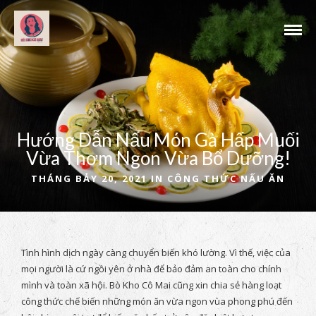
Hướng Dẫn Nấu Món Gà Hấp Muối
Vừa Thơm Ngon Vừa Bổ Dưỡng!
THÁNG BẢY 20, 2021 IN
CÔNG THỨC NẤU ĂN
Tình hình dịch ngày càng chuyển biến khó lường. Vì thế, việc của
mọi người là cứ ngồi yên ở nhà để bảo đảm an toàn cho chính
mình và toàn xã hội. Bò Kho Cô Mai cũng xin chia sẻ hàng loạt
công thức chế biến những món ăn vừa ngon vùa phong phú đến