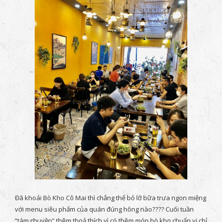
Đã khoái Bò Kho Cô Mai thì chẳng thể bỏ lỡ bữa trưa ngon miệng
với menu siêu phẩm của quán đúng hông nào???? Cuối tuần
“tám chuyện” thêm thoả thích vì có thêm món bò kho chuẩn vị chỉ