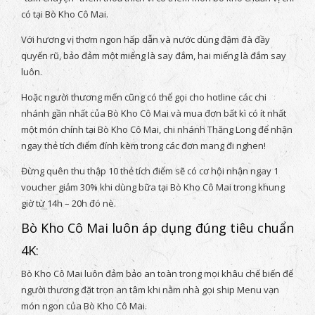
có tại Bò Kho Cô Mai.
Với hương vị thơm ngon hấp dẫn và nước dùng đậm đà đầy
quyến rũ, bảo đảm một miếng là say đắm, hai miếng là đắm say
luôn.
Hoặc người thương mến cũng có thể gọi cho hotline các chi
nhánh gần nhất của Bò Kho Cô Mai và mua đơn bất kì có ít nhất
một món chính tại Bò Kho Cô Mai, chi nhánh Thăng Long để nhận
ngay thẻ tích điểm đính kèm trong các đơn mang đi nghen!
Đừng quên thu thập 10 thẻ tích điểm sẽ có cơ hội nhận ngay 1
voucher giảm 30% khi dùng bữa tại Bò Kho Cô Mai trong khung
giờ từ 14h – 20h đó nè.
Bò Kho Cô Mai luôn áp dụng đúng tiêu chuẩn
4K:
Bò Kho Cô Mai luôn đảm bảo an toàn trong mọi khâu chế biến để
người thương đặt trọn an tâm khi nằm nhà gọi ship Menu vạn
món ngon của Bò Kho Cô Mai.