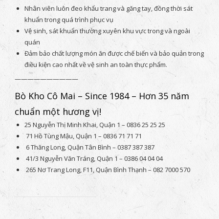
Nhân viên luôn đeo khẩu trang và găng tay, đồng thời sát
khuẩn trong quá trình phục vụ
Vệ sinh, sát khuẩn thường xuyên khu vực trong và ngoài
quán
Đảm bảo chất lượng món ăn được chế biến và bảo quản trong
điều kiện cao nhất về vệ sinh an toàn thực phẩm.
——————————
Bò Kho Cô Mai – Since 1984 – Hơn 35 năm
chuẩn một hương vị!
25 Nguyễn Thị Minh Khai, Quận 1 – 0836 25 25 25
71 Hồ Tùng Mậu, Quận 1 – 0836 71 71 71
6 Thăng Long, Quận Tân Bình – 0387 387 387
41/3 Nguyễn Văn Tráng, Quận 1 – 0386 04 04 04
265 Nơ Trang Long, F11, Quận Bình Thạnh – 082 7000 570