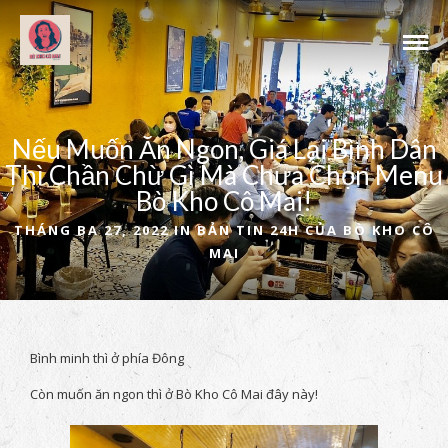
Nếu Muốn Ăn Ngon, Giá Lại Bình Dân
Thì Chần Chừ Gì Mà Chưa Chọn Menu
Bò Kho Cô Mai!
THÁNG BA 27, 2022 IN
BẢN TIN 24H CỦA BÒ KHO CÔ
MAI
Bình minh thì ở phía Đông
Còn muốn ăn ngon thì ở Bò Kho Cô Mai đây này!